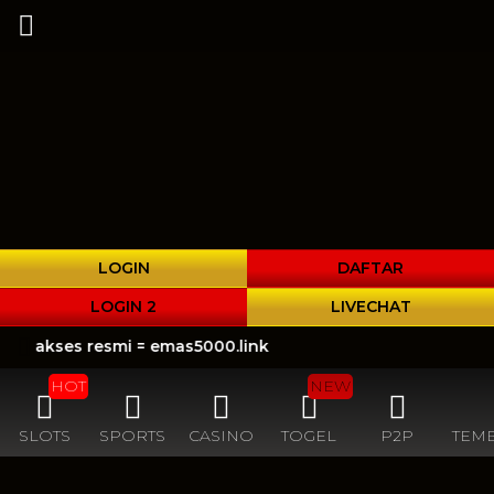
LOGIN
DAFTAR
LOGIN 2
LIVECHAT
Link akses resmi = emas5000.link
HOT
NEW
SLOTS
SPORTS
CASINO
TOGEL
P2P
TEMB