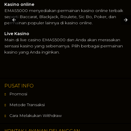
Kasino online
EMAS5000 menyediakan permainan kasino online terbaik
seperti Baccarat, Blackjack, Roulete, Sic Bo, Poker, dan
permainan populer lainnya di kasino online.
Live Kasino
Main di live casino EMAS5000 dan Anda akan merasakan
sensasi kasino yang sebenarnya. Pilih berbagai permainan
kasino yang Anda inginkan.
PUSAT INFO
Promosi
Metode Transaksi
Cara Melakukan Withdraw